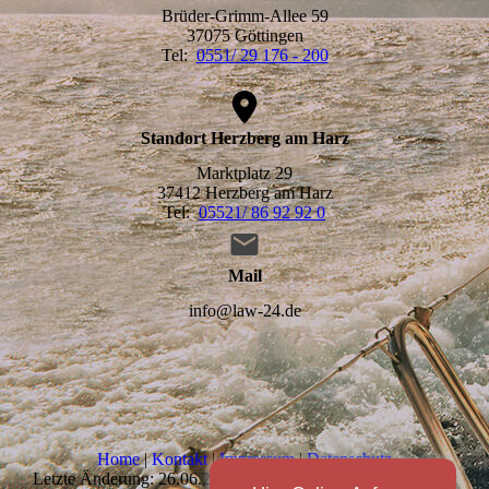
Brüder-Grimm-Allee 59
37075 Göttingen
Tel:
0551/ 29 176 - 200
Standort Herzberg am Harz
Marktplatz 29
37412 Herzberg am Harz
Tel:
05521/ 86 92 92 0
Mail
info@law-24.de
Home
|
Kontakt
|
Impressum
|
Datenschutz
Letzte Änderung: 26.06.2025 © 2025 MFC Rechtsanwälte &