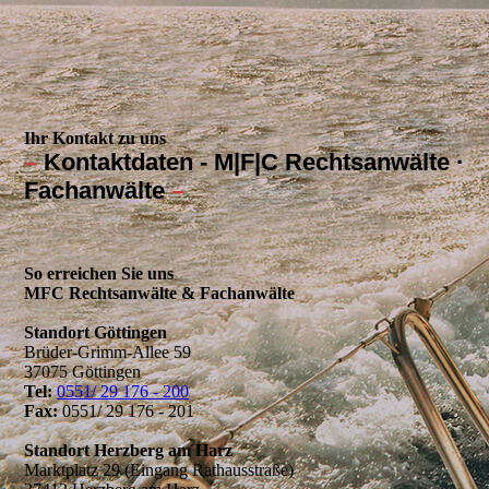
Ihr Kontakt zu uns
–
Kontaktdaten - M|F|C Rechtsanwälte ·
Fachanwälte
–
So erreichen Sie uns
MFC Rechtsanwälte & Fachanwälte
Standort Göttingen
Brüder-Grimm-Allee 59
37075 Göttingen
Tel:
0551/ 29 176 - 200
Fax:
0551/ 29 176 - 201
Standort Herzberg am Harz
Marktplatz 29 (Eingang Rathausstraße)