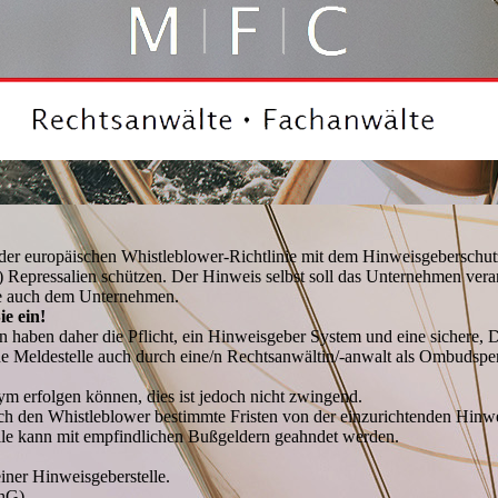
er europäischen Whistleblower-Richtlinie mit dem Hinweisgeberschutz
n) Repressalien schützen. Der Hinweis selbst soll das Unternehmen ve
ere auch dem Unternehmen.
ie ein!
 haben daher die Pflicht, ein Hinweisgeber System und eine sichere
rne Meldestelle auch durch eine/n Rechtsanwältin/-anwalt als Ombudspe
m erfolgen können, dies ist jedoch nicht zwingend.
h den Whistleblower bestimmte Fristen von der einzurichtenden Hinwei
lle kann mit empfindlichen Bußgeldern geahndet werden.
einer Hinweisgeberstelle.
chG)