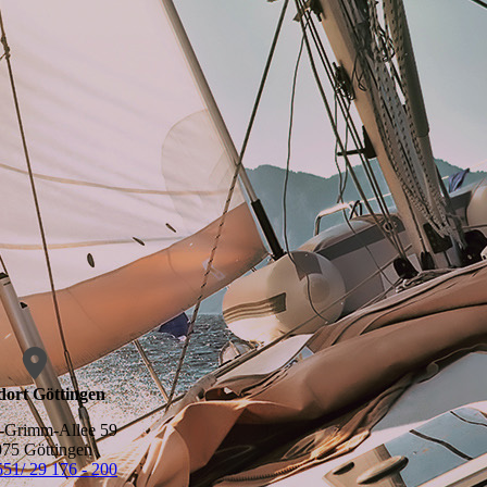
dort Göttingen
-Grimm-Allee 59
75 Göttingen
551/ 29 176 - 200