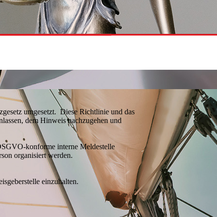
gesetz umgesetzt. Diese Richtlinie und das
ranlassen, dem Hinweis nachzugehen und
, DSGVO-konforme interne Meldestelle
rson organisiert werden.
sgeberstelle einzuhalten.