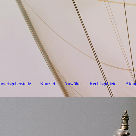
nweisgeberstelle
Kanzlei
Anwälte
Rechtsgebiete
Aktue