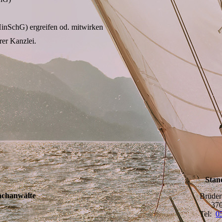
nSchG) ergreifen od. mitwirken
erer Kanzlei.
Stan
achanwälte
Brüder
370
Tel:
0